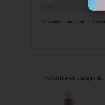
Salva il mio nome, email e sito w
Potresti aver bisogno di..