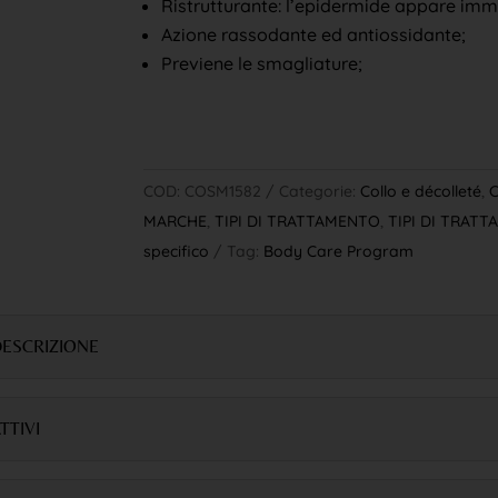
Ristrutturante: l’epidermide appare i
Azione rassodante ed antiossidante;
Previene le smagliature;
Esaurito
COD:
COSM1582
Categorie:
Collo e décolleté
,
MARCHE
,
TIPI DI TRATTAMENTO
,
TIPI DI TRAT
specifico
Tag:
Body Care Program
ESCRIZIONE
TTIVI