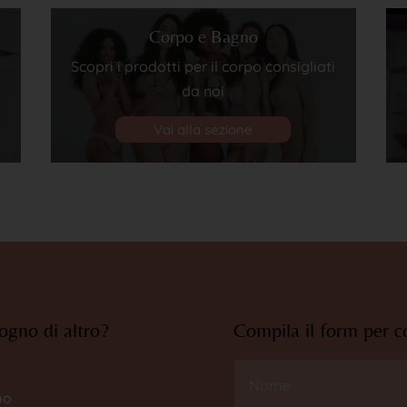
Corpo e Bagno
Scopri i prodotti per il corpo consigliati
da noi
Vai alla sezione
ogno di altro?
Compila il form per c
mo