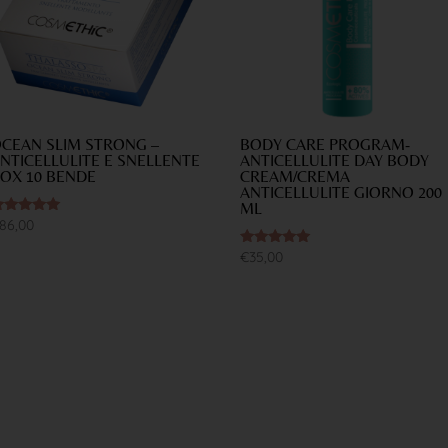
CEAN SLIM STRONG –
BODY CARE PROGRAM-
NTICELLULITE E SNELLENTE
ANTICELLULITE DAY BODY
OX 10 BENDE
CREAM/CREMA
ANTICELLULITE GIORNO 200
ML
alutato
86,00
.00
u 5
Valutato
€
35,00
5.00
su 5