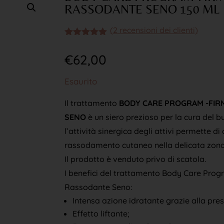
RASSODANTE SENO 150 ML
(
2
recensioni dei clienti)
Valutato
5.00
su 5
€
62,00
su base
di
recensioni
Esaurito
Il trattamento
BODY CARE PROGRAM -FIR
SENO
è un siero prezioso per la cura del b
l’attività sinergica degli attivi permette di o
rassodamento cutaneo nella delicata zona
Il prodotto è venduto privo di scatola.
I benefici del trattamento Body Care Pro
Rassodante Seno:
Intensa azione idratante grazie alla pres
Effetto liftante;