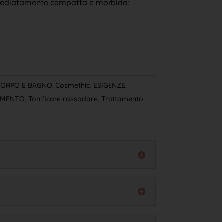
mmediatamente compatta e morbida;
CORPO E BAGNO
,
Cosmethic
,
ESIGENZE
,
TAMENTO
,
Tonificare rassodare
,
Trattamento