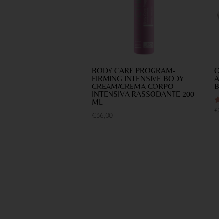
BODY CARE PROGRAM-
O
FIRMING INTENSIVE BODY
A
CREAM/CREMA CORPO
B
INTENSIVA RASSODANTE 200
ML
V
€
€
36,00
5
s