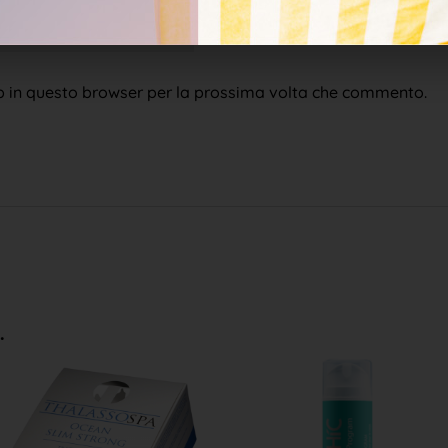
eb in questo browser per la prossima volta che commento.
.