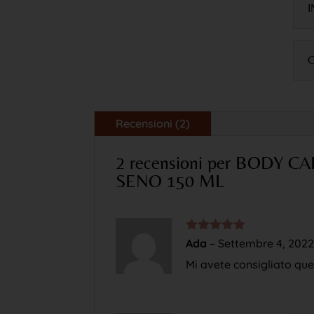
I
C
Recensioni (2)
2 recensioni per
BODY CA
SENO 150 ML
Valutato
5
Ada
–
Settembre 4, 202
su 5
Mi avete consigliato que