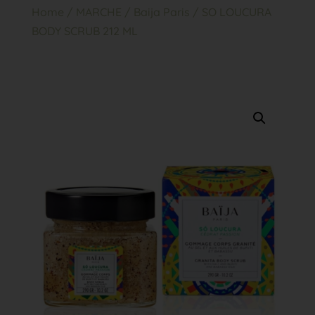
Home
/
MARCHE
/
Baija Paris
/ SO LOUCURA
BODY SCRUB 212 ML