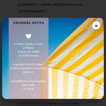
pubblicato.
I campi obbligatori sono
contrassegnati
*
×
Salva il mio nome, email e sito web
in questo browser per la prossima